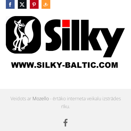
Veidots ar
Mozello
- ērtāko interneta veikalu izstrādes
rīku.