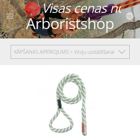
 cenas norādītas
Arboristshop
KĀPŠANAS APRĪKOJUMS > Virvju uzstādīšanai