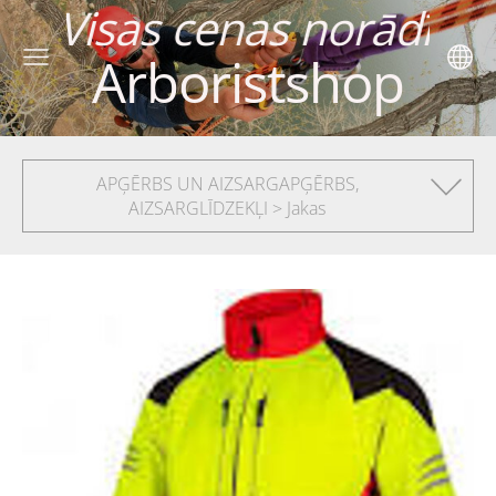
 norādītas ar PV
Arboristshop
APĢĒRBS UN AIZSARGAPĢĒRBS,
AIZSARGLĪDZEKĻI > Jakas