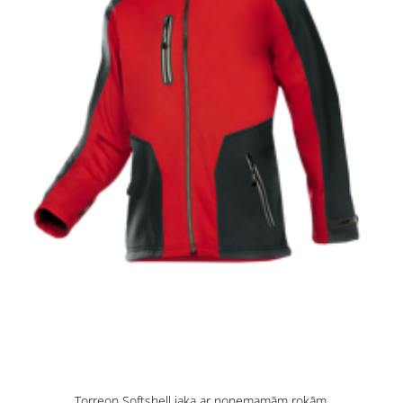
Torreon Softshell jaka ar noņemamām rokām.