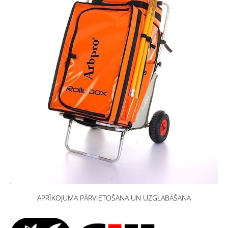
APRĪKOJUMA PĀRVIETOŠANA UN UZGLABĀŠANA