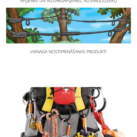
APĢĒRBS UN AIZSARGAPĢĒRBS, AIZSARGLĪDZEKĻI
VAINAGA NOSTIPRINĀŠANAS PRODUKTI