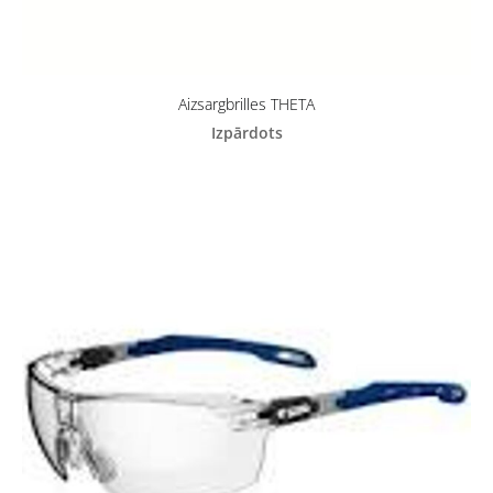
Aizsargbrilles THETA
Izpārdots