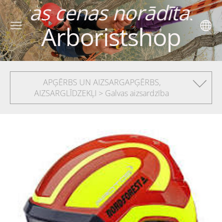
rādītas ar PVN 2
Arboristshop
APĢĒRBS UN AIZSARGAPĢĒRBS,
AIZSARGLĪDZEKĻI > Galvas aizsardzība