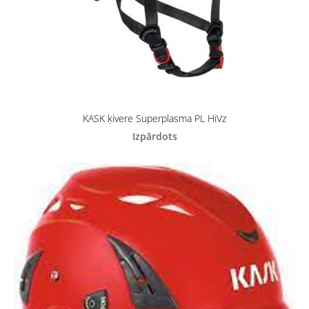
KASK ķivere Superplasma PL HiVz
Izpārdots