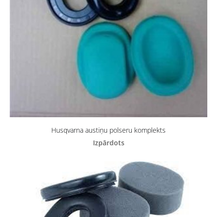
Husqvarna austiņu polseru komplekts
Izpārdots