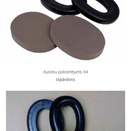
Austiņu polsterējums X4
Izpārdots