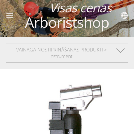
s cenas norādīta
Arboristshop
VAINAGA NOSTIPRINĀŠANAS PRODUKTI >
Instrumenti