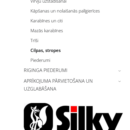
Virvju uzstādīšanai
Kāpšanas un nolaišanās palīgierīces
Karabīnes un citi
Mazās karabīnes
Trīši
Cilpas, stropes
Piederumi
RIGINGA PIEDERUMI
›
APRĪKOJUMA PĀRVIETOŠANA UN
›
UZGLABĀŠANA