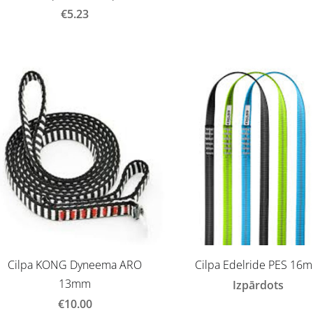
€5.23
Cilpa KONG Dyneema ARO
Cilpa Edelride PES 16
13mm
Izpārdots
€10.00