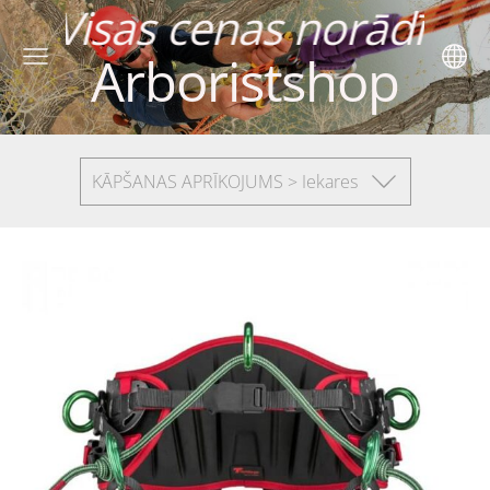
s norādītas ar PV
Arboristshop
KĀPŠANAS APRĪKOJUMS > Iekares