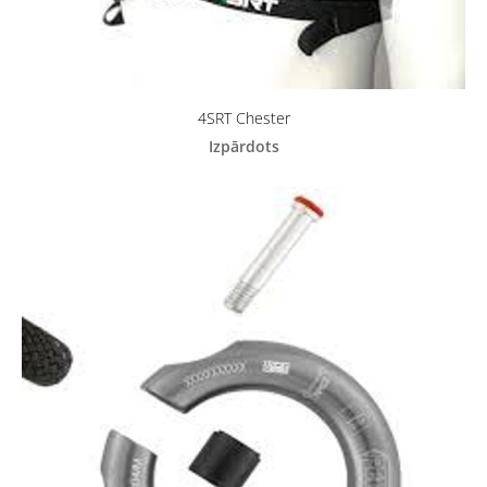
4SRT Chester
Izpārdots