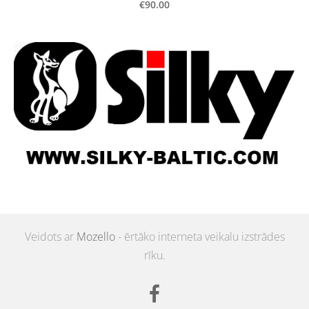
€90.00
Veidots ar
Mozello
- ērtāko interneta veikalu izstrādes
rīku.