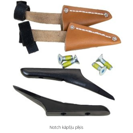
Notch kāpšļu pīķis