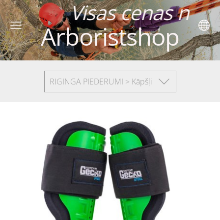
 cenas norādītas
Arboristshop
RIGINGA PIEDERUMI > Kāpšļi