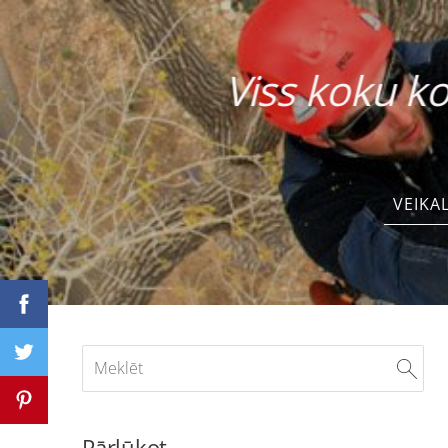
Viss koku
VEIKA
Pārlūkot