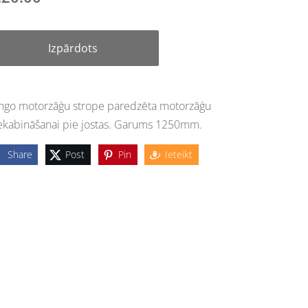
Izpārdots
ngo motorzāģu strope paredzēta motorzāģu
ekabināšanai pie jostas. Garums 1250mm.
Share
Post
Pin
Ieteikt