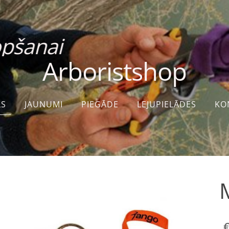
 kopšanai Visas 
Arboristshop
LS
JAUNUMI
PIEGĀDE
LEJUPIELĀDES
KO