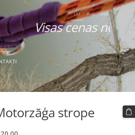
LAT
RUS
ENG
cenas norādītas a
NTAKTI
Motorzāģa strope
€20.00