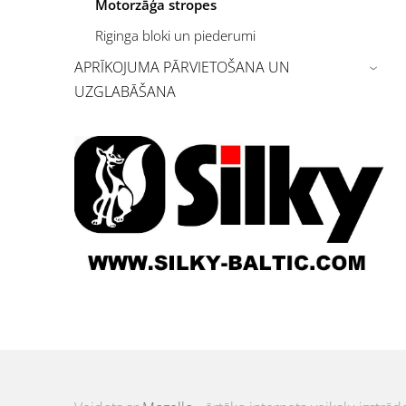
Motorzāģa stropes
Riginga bloki un piederumi
APRĪKOJUMA PĀRVIETOŠANA UN
›
UZGLABĀŠANA