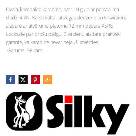
Ovāla, kompakta karabīne, sver 10 g un ar pārrāvuma
slodzi 4 kN. Karsti kaltā , atslēgas slēdzene un trīsvirzienu
aizdare ar atvēruma platumu 12 mm padara XSRE
Locksafe par drošu palīgu. 3 virzienu aizdare praktiski
garantē, ka karabīne nevar nejauši atvērties.
Garums -58 mm