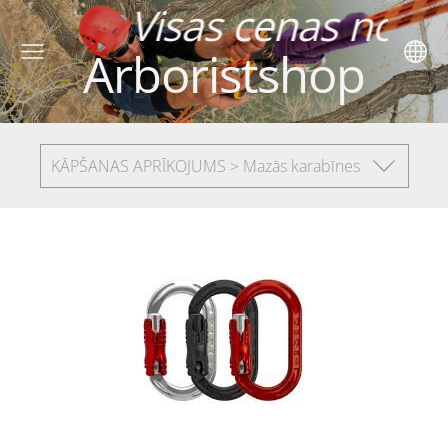
 cenas norādītas
Arboristshop
KĀPŠANAS APRĪKOJUMS > Mazās karabīnes