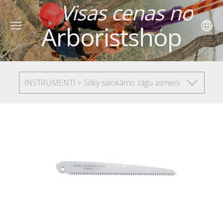
 cenas norādītas
Arboristshop
INSTRUMENTI > Silky salokāmo zāģu asmeņi