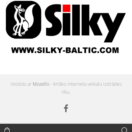
Veidots ar
Mozello
- ērtāko interneta veikalu izstrādes
rīku.