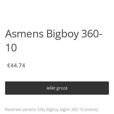
Asmens Bigboy 360-
10
€44.74
Ielikt grozā
Rezerves asmens Silky Bigboy zāģim 360-10 (melns).