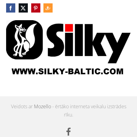
Veidots ar
Mozello
- ērtāko interneta veikalu izstrādes
rīku.