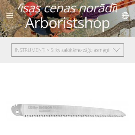
nas norādītas ar
Arboristshop
INSTRUMENTI > Silky salokāmo zāģu asmeņi