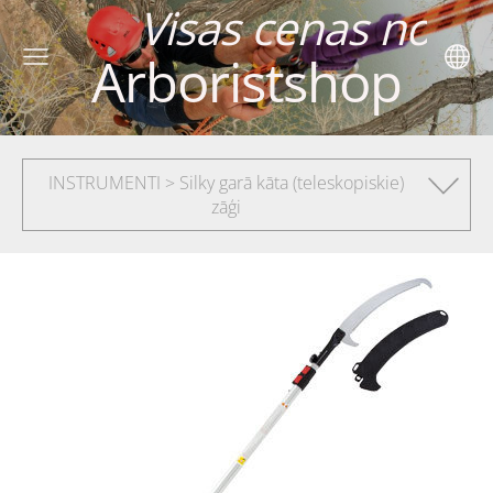
 cenas norādītas
Arboristshop
INSTRUMENTI > Silky garā kāta (teleskopiskie)
zāģi