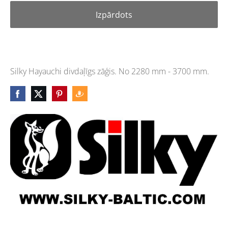
Izpārdots
Silky Hayauchi divdaļīgs zāģis. No 2280 mm - 3700 mm.