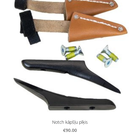
Notch kāpšļu pīķis
€90.00