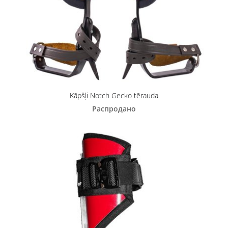
Kāpšļi Notch Gecko tērauda
Распродано