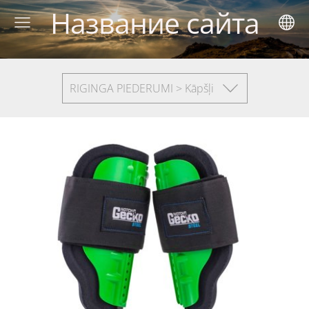
Название сайта
RIGINGA PIEDERUMI > Kāpšļi