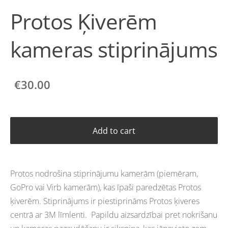
Protos Ķiverēm
kameras stiprinājums
€30.00
Add to cart
Protos nodrošina stiprinājumu kamerām (piemēram,
GoPro vai Virb kamerām), kas īpaši paredzētas Protos
ķiverēm. Stiprinājums ir piestiprināms Protos ķiveres
centrā ar 3M līmlenti. Papildu aizsardzībai pret nokrišanu