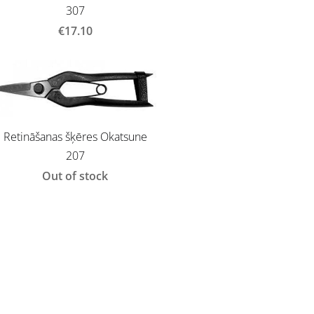
307
€17.10
Retināšanas šķēres Okatsune
207
Out of stock