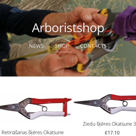
Arboristshop
NEWS
SHOP
CONTACTS
Ziedu šķēres Okatsune 
Retināšanas šķēres Okatsune
€17.10