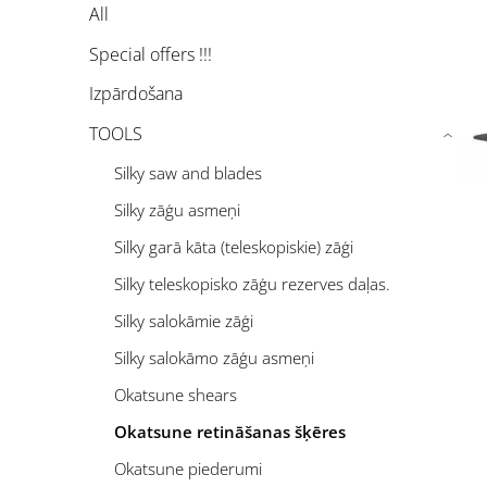
All
Special offers !!!
Izpārdošana
TOOLS
›
Silky saw and blades
Silky zāģu asmeņi
Silky garā kāta (teleskopiskie) zāģi
Silky teleskopisko zāģu rezerves daļas.
Silky salokāmie zāģi
Silky salokāmo zāģu asmeņi
Okatsune shears
Okatsune retināšanas šķēres
Okatsune piederumi