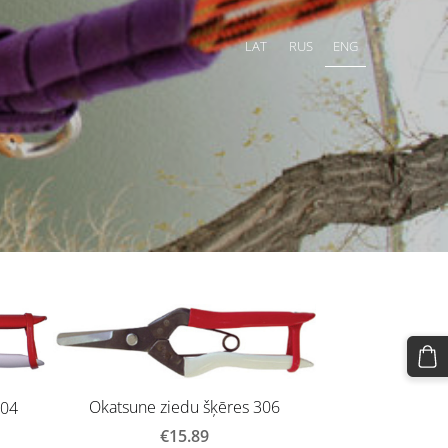
LAT
RUS
ENG
Okatsune ziedu šķēres 306
304
€15.89