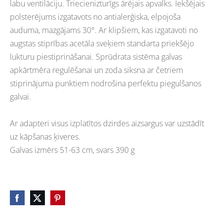
labu ventilāciju. Triecienizturīgs ārējais apvalks. Iekšējais
polsterējums izgatavots no antialerģiska, elpojoša
auduma, mazgājams 30°. Ar klipšiem, kas izgatavoti no
augstas stiprības acetāla sveķiem standarta priekšējo
lukturu piestiprināšanai. Sprūdrata sistēma galvas
apkārtmēra regulēšanai un zoda siksna ar četriem
stiprinājuma punktiem nodrošina perfektu piegulšanos
galvai.
Ar adapteri visus izplatītos dzirdes aizsargus var uzstādīt
uz kāpšanas ķiveres.
Galvas izmērs 51-63 cm, svars 390 g