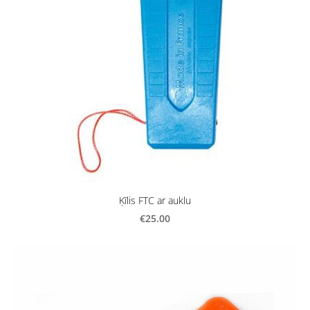
Ķīlis FTC ar auklu
€25.00