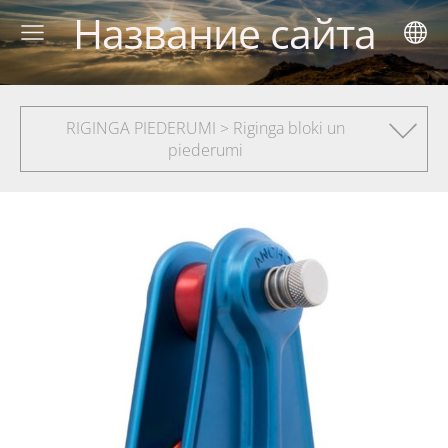
Название сайта
RIGINGA PIEDERUMI > Riginga bloki un
piederumi