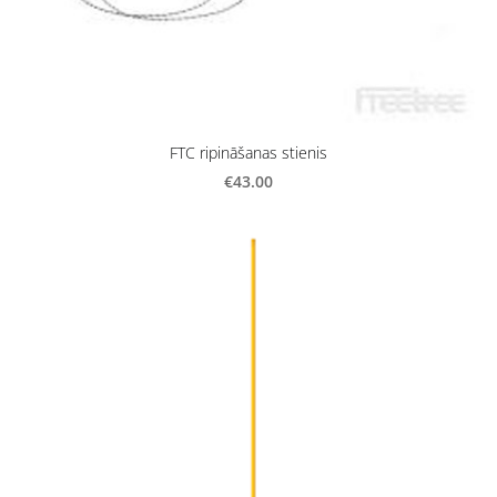
FTC ripināšanas stienis
€43.00