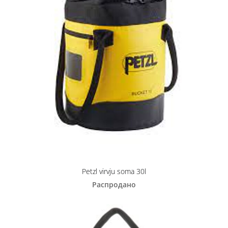
Petzl virvju soma 30l
Распродано