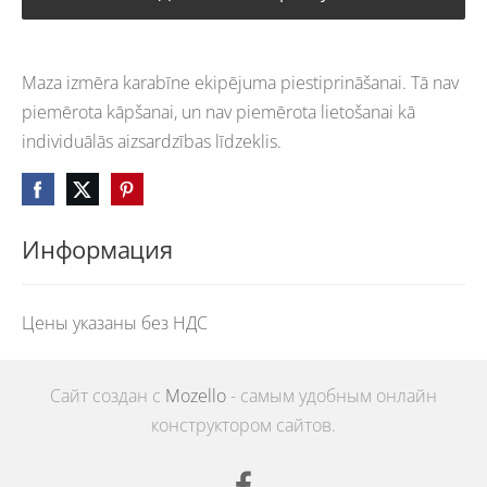
Maza izmēra karabīne ekipējuma piestiprināšanai. Tā nav
piemērota kāpšanai, un nav piemērota lietošanai kā
individuālās aizsardzības līdzeklis.
Информация
Цены указаны без НДС
Сайт создан с
Mozello
- самым удобным онлайн
конструктором сайтов.