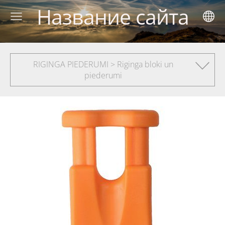
Название сайта
RIGINGA PIEDERUMI > Riginga bloki un
piederumi