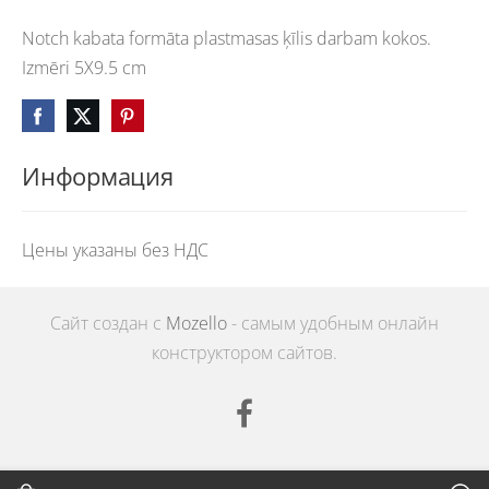
Notch kabata formāta plastmasas ķīlis darbam kokos.
Izmēri 5X9.5 cm
Информация
Цены указаны без НДС
Сайт создан с
Mozello
- самым удобным онлайн
конструктором сайтов.