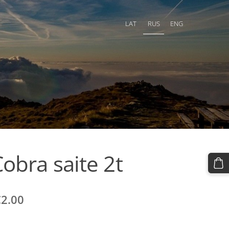
LAT
RUS
ENG
obra saite 2t
€2.00