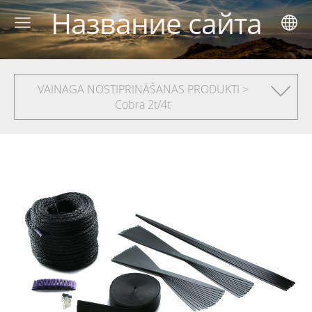
Название сайта
VAINAGA NOSTIPRINĀŠANAS PRODUKTI >
Cobra 2t/4t