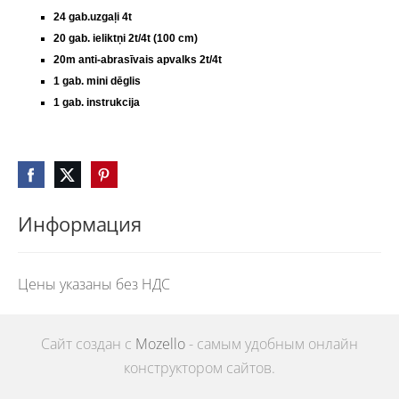
24 gab.uzgaļi 4t
20 gab. ieliktņi 2t/4t (100 cm)
20m anti-abrasīvais apvalks 2t/4t
1 gab. mini dēglis
1 gab. instrukcija
Информация
Цены указаны без НДС
Сайт создан с
Mozello
- самым удобным онлайн
конструктором сайтов.