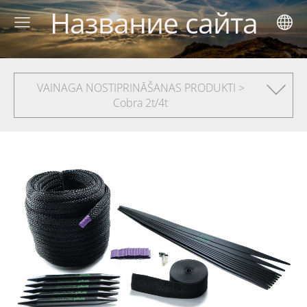
Название сайта
VAINAGA NOSTIPRINĀŠANAS PRODUKTI >
Cobra 2t/4t