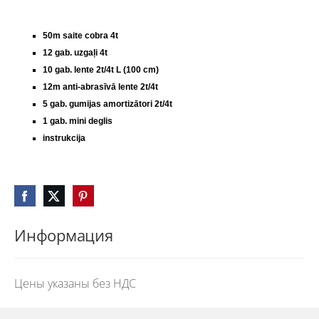
50m saite cobra 4t
12 gab. uzgaļi 4t
10 gab. lente 2t/4t L (100 cm)
12m anti-abrasīvā lente 2t/4t
5 gab. gumijas amortizātori 2t/4t
1 gab. mini deglis
instrukcija
Информация
Цены указаны без НДС