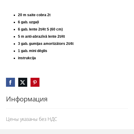
20 m saite cobra 2t
6 gab. uzgaļi
6 gab. lente 2t/4t S (60 cm)
5 m anti-abrazīvā lente 2t/4t
3 gab. gumijas amortizātors 2t/4t
1 gab. mini dēglis
instrukcija
Информация
Цены указаны без НДС