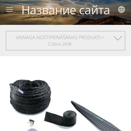
Название сайта
VAINAGA NOSTIPRINĀŠANAS PRODUKTI >
Cobra 2t/4t