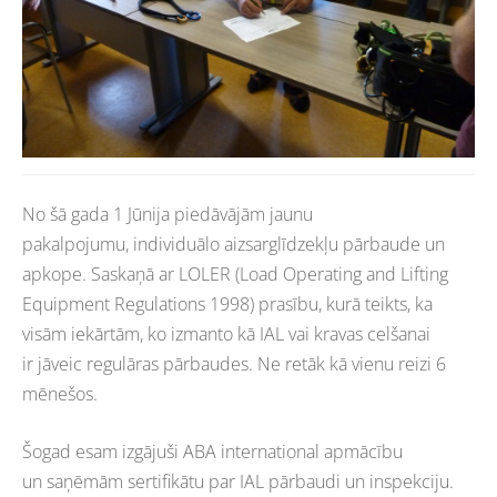
No šā gada 1 Jūnija piedāvājām jaunu
pakalpojumu, individuālo aizsarglīdzekļu pārbaude un
apkope. Saskaņā ar LOLER (Load Operating and Lifting
Equipment Regulations 1998) prasību, kurā teikts, ka
visām iekārtām, ko izmanto kā IAL vai kravas celšanai
ir jāveic regulāras pārbaudes. Ne retāk kā vienu reizi 6
mēnešos.
Šogad esam izgājuši ABA international apmācību
un saņēmām sertifikātu par IAL pārbaudi un inspekciju.