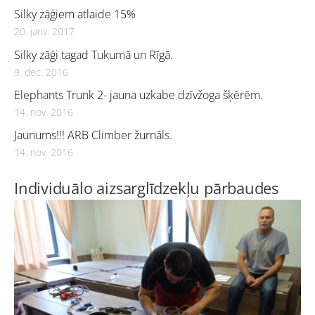
Silky zāģiem atlaide 15%
20. janv. 2017
Silky zāģi tagad Tukumā un Rīgā.
9. dec. 2016
Elephants Trunk 2- jauna uzkabe dzīvžoga šķērēm.
14. nov. 2016
Jaunums!!! ARB Climber žurnāls.
14. nov. 2016
Individuālo aizsarglīdzekļu pārbaudes