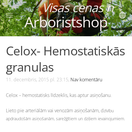
 cenas norādītas
Arboristshop
Celox- Hemostatiskās
granulas
11. decembris, 2015 pl. 23:15,
Nav komentāru
Celox – hemostatisks līdzeklis, kas aptur asiņošanu.
Lieto pie arteriālām vai venozām asiņošanām, d
zīvību
apdraudošām asiņošanām, s
arežģītiem un dziļiem ievainojumiem.