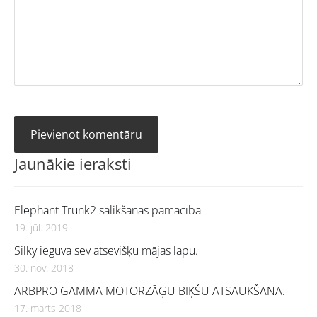
Jaunākie ieraksti
Elephant Trunk2 salikšanas pamācība
19. jūl. 2019
Silky ieguva sev atsevišķu mājas lapu.
30. nov. 2018
ARBPRO GAMMA MOTORZĀĢU BIĶŠU ATSAUKŠANA.
17. marts 2018